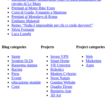
circuito di Le Mans
Premiati al Motor Bike Expo
Corsi di Guida, 9 maggio a Magione
Premiati al Motodays di Roma
Emiliano Malagoli
Remo: “Nulla è impossibile per chi ci crede davvero!”
Silvia Fornasin
Luca Lunghi
Blog categories
Projects
Project categories
Storie
Seven VPN
Web
Sostieni Di.Di
Smart Home
Marketing
Rassegna stampa
VR Universe
Apps
Racing
Robotics
Press
Modern Cyborgs
Eventi
Neon Nature
educazione stradale
Gaming Website
Corsi
Quadro Drone
Business App
3D Art