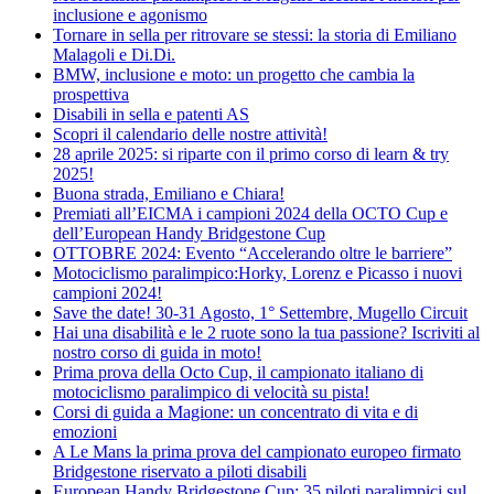
inclusione e agonismo
Tornare in sella per ritrovare se stessi: la storia di Emiliano
Malagoli e Di.Di.
BMW, inclusione e moto: un progetto che cambia la
prospettiva
Disabili in sella e patenti AS
Scopri il calendario delle nostre attività!
28 aprile 2025: si riparte con il primo corso di learn & try
2025!
Buona strada, Emiliano e Chiara!
Premiati all’EICMA i campioni 2024 della OCTO Cup e
dell’European Handy Bridgestone Cup
OTTOBRE 2024: Evento “Accelerando oltre le barriere”
Motociclismo paralimpico:Horky, Lorenz e Picasso i nuovi
campioni 2024!
Save the date! 30-31 Agosto, 1° Settembre, Mugello Circuit
Hai una disabilità e le 2 ruote sono la tua passione? Iscriviti al
nostro corso di guida in moto!
Prima prova della Octo Cup, il campionato italiano di
motociclismo paralimpico di velocità su pista!
Corsi di guida a Magione: un concentrato di vita e di
emozioni
A Le Mans la prima prova del campionato europeo firmato
Bridgestone riservato a piloti disabili
European Handy Bridgestone Cup: 35 piloti paralimpici sul