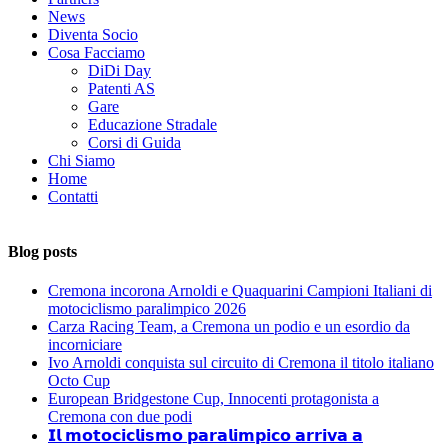
News
Diventa Socio
Cosa Facciamo
DiDi Day
Patenti AS
Gare
Educazione Stradale
Corsi di Guida
Chi Siamo
Home
Contatti
Blog posts
Cremona incorona Arnoldi e Quaquarini Campioni Italiani di
motociclismo paralimpico 2026
Carza Racing Team, a Cremona un podio e un esordio da
incorniciare
Ivo Arnoldi conquista sul circuito di Cremona il titolo italiano
Octo Cup
European Bridgestone Cup, Innocenti protagonista a
Cremona con due podi
𝗜𝗹 𝗺𝗼𝘁𝗼𝗰𝗶𝗰𝗹𝗶𝘀𝗺𝗼 𝗽𝗮𝗿𝗮𝗹𝗶𝗺𝗽𝗶𝗰𝗼 𝗮𝗿𝗿𝗶𝘃𝗮 𝗮