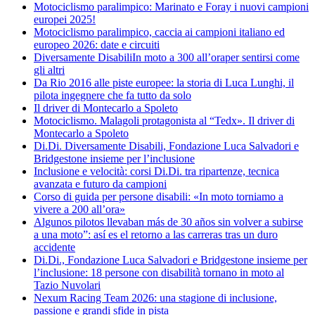
Motociclismo paralimpico: Marinato e Foray i nuovi campioni
europei 2025!
Motociclismo paralimpico, caccia ai campioni italiano ed
europeo 2026: date e circuiti
Diversamente DisabiliIn moto a 300 all’oraper sentirsi come
gli altri
Da Rio 2016 alle piste europee: la storia di Luca Lunghi, il
pilota ingegnere che fa tutto da solo
Il driver di Montecarlo a Spoleto
Motociclismo. Malagoli protagonista al “Tedx». Il driver di
Montecarlo a Spoleto
Di.Di. Diversamente Disabili, Fondazione Luca Salvadori e
Bridgestone insieme per l’inclusione
Inclusione e velocità: corsi Di.Di. tra ripartenze, tecnica
avanzata e futuro da campioni
Corso di guida per persone disabili: «In moto torniamo a
vivere a 200 all’ora»
Algunos pilotos llevaban más de 30 años sin volver a subirse
a una moto”: así es el retorno a las carreras tras un duro
accidente
Di.Di., Fondazione Luca Salvadori e Bridgestone insieme per
l’inclusione: 18 persone con disabilità tornano in moto al
Tazio Nuvolari
Nexum Racing Team 2026: una stagione di inclusione,
passione e grandi sfide in pista