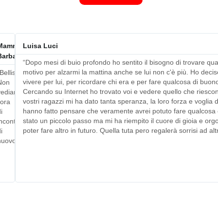
Mamma
Luisa Luci
Barbara
“Dopo mesi di buio profondo ho sentito il bisogno di trovare qu
motivo per alzarmi la mattina anche se lui non c'è più. Ho deciso
Bellissimo!
vivere per lui, per ricordare chi era e per fare qualcosa di buo
Non
Cercando su Internet ho trovato voi e vedere quello che riescon
vediamo
vostri ragazzi mi ha dato tanta speranza, la loro forza e voglia d
’ora
hanno fatto pensare che veramente avrei potuto fare qualcosa di
i
stato un piccolo passo ma mi ha riempito il cuore di gioia e orgo
ncontrarvi
poter fare altro in futuro. Quella tuta pero regalerà sorrisi ad al
i
nuovo”