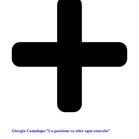
Giorgio Cantalupo:”La passione va oltre ogni ostacolo”