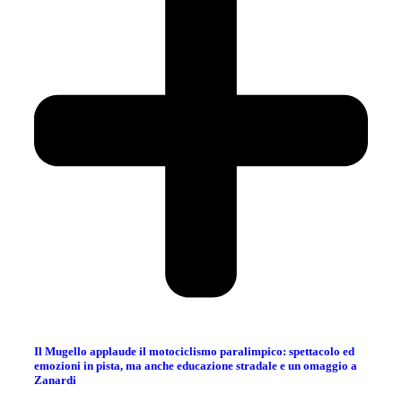
Il Mugello applaude il motociclismo paralimpico: spettacolo ed
emozioni in pista, ma anche educazione stradale e un omaggio a
Zanardi