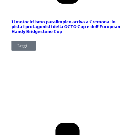
𝗜𝗹 𝗺𝗼𝘁𝗼𝗰𝗶𝗰𝗹𝗶𝘀𝗺𝗼 𝗽𝗮𝗿𝗮𝗹𝗶𝗺𝗽𝗶𝗰𝗼 𝗮𝗿𝗿𝗶𝘃𝗮 𝗮 𝗖𝗿𝗲𝗺𝗼𝗻𝗮: 𝗶𝗻
𝗽𝗶𝘀𝘁𝗮 𝗶 𝗽𝗿𝗼𝘁𝗮𝗴𝗼𝗻𝗶𝘀𝘁𝗶 𝗱𝗲𝗹𝗹𝗮 𝗢𝗖𝗧𝗢 𝗖𝘂𝗽 𝗲 𝗱𝗲𝗹𝗹’𝗘𝘂𝗿𝗼𝗽𝗲𝗮𝗻
𝗛𝗮𝗻𝗱𝘆 𝗕𝗿𝗶𝗱𝗴𝗲𝘀𝘁𝗼𝗻𝗲 𝗖𝘂𝗽
Leggi...