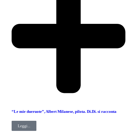
“Le mie dueruote”, Albert Milanese, pilota. Di.Di. si racconta
Leggi...