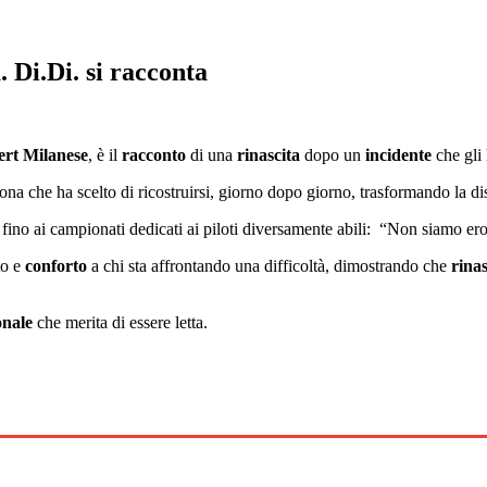
 Di.Di. si racconta
ert Milanese
, è il
racconto
di una
rinascita
dopo un
incidente
che gli
a che ha scelto di ricostruirsi, giorno dopo giorno, trasformando la dis
enza, fino ai campionati dedicati ai piloti diversamente abili: “Non siamo
o e
conforto
a chi sta affrontando una difficoltà, dimostrando che
rina
onale
che merita di essere letta.