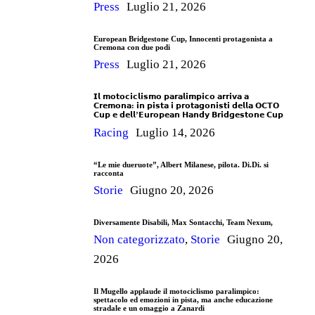
Press
Luglio 21, 2026
European Bridgestone Cup, Innocenti protagonista a
Cremona con due podi
Press
Luglio 21, 2026
𝗜𝗹 𝗺𝗼𝘁𝗼𝗰𝗶𝗰𝗹𝗶𝘀𝗺𝗼 𝗽𝗮𝗿𝗮𝗹𝗶𝗺𝗽𝗶𝗰𝗼 𝗮𝗿𝗿𝗶𝘃𝗮 𝗮
𝗖𝗿𝗲𝗺𝗼𝗻𝗮: 𝗶𝗻 𝗽𝗶𝘀𝘁𝗮 𝗶 𝗽𝗿𝗼𝘁𝗮𝗴𝗼𝗻𝗶𝘀𝘁𝗶 𝗱𝗲𝗹𝗹𝗮 𝗢𝗖𝗧𝗢
𝗖𝘂𝗽 𝗲 𝗱𝗲𝗹𝗹’𝗘𝘂𝗿𝗼𝗽𝗲𝗮𝗻 𝗛𝗮𝗻𝗱𝘆 𝗕𝗿𝗶𝗱𝗴𝗲𝘀𝘁𝗼𝗻𝗲 𝗖𝘂𝗽
Racing
Luglio 14, 2026
“Le mie dueruote”, Albert Milanese, pilota. Di.Di. si
racconta
Storie
Giugno 20, 2026
Diversamente Disabili, Max Sontacchi, Team Nexum,
Non categorizzato
,
Storie
Giugno 20,
2026
Il Mugello applaude il motociclismo paralimpico:
spettacolo ed emozioni in pista, ma anche educazione
stradale e un omaggio a Zanardi