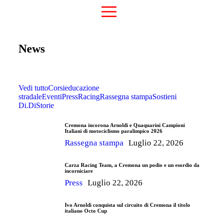
News
Vedi tutto
Corsi
educazione
stradale
Eventi
Press
Racing
Rassegna stampa
Sostieni
Di.Di
Storie
Cremona incorona Arnoldi e Quaquarini Campioni
Italiani di motociclismo paralimpico 2026
Rassegna stampa
Luglio 22, 2026
Carza Racing Team, a Cremona un podio e un esordio da
incorniciare
Press
Luglio 22, 2026
Ivo Arnoldi conquista sul circuito di Cremona il titolo
italiano Octo Cup