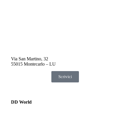
fat
sta
org
reg
Via San Martino, 32
55015 Montecarlo – LU
Scrivici
DD World