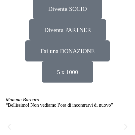
Diventa SOCIO
Diventa PARTNER
Fai una DONAZIONE
5 x 1000
Mamma Barbara
Lu
“Bellissimo! Non vediamo l’ora di incontrarvi di nuovo”
“D
qua
più
fa
tro
ha 