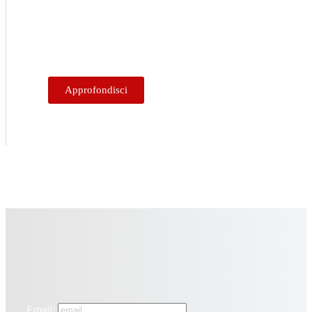
per far vivere, attraverso la moto, una
giornata diversa e ricca di emozioni a
bambini, ragazzi e alle loro famiglie.
Approfondisci
Email: