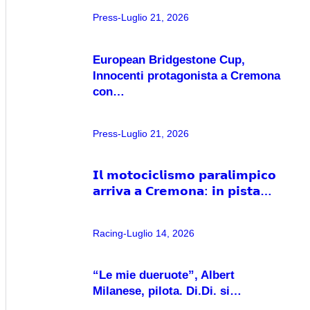
Press
Luglio 21, 2026
European Bridgestone Cup,
Innocenti protagonista a Cremona
con…
Press
Luglio 21, 2026
𝗜𝗹 𝗺𝗼𝘁𝗼𝗰𝗶𝗰𝗹𝗶𝘀𝗺𝗼 𝗽𝗮𝗿𝗮𝗹𝗶𝗺𝗽𝗶𝗰𝗼
𝗮𝗿𝗿𝗶𝘃𝗮 𝗮 𝗖𝗿𝗲𝗺𝗼𝗻𝗮: 𝗶𝗻 𝗽𝗶𝘀𝘁𝗮…
Racing
Luglio 14, 2026
“Le mie dueruote”, Albert
Milanese, pilota. Di.Di. si…