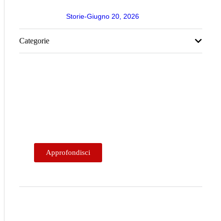
Storie
Giugno 20, 2026
Categorie
Corsi di guida sicura in pista
Ad oggi abbiamo rimesso in sella più di 430
ragazzi.
Approfondisci