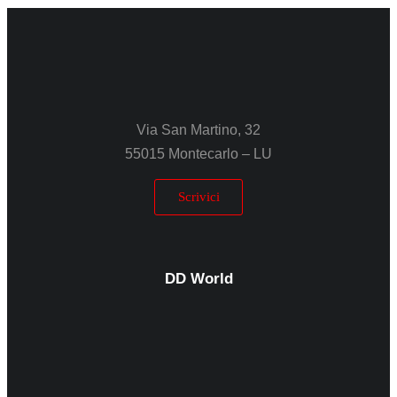
Via San Martino, 32
55015 Montecarlo – LU
Scrivici
DD World