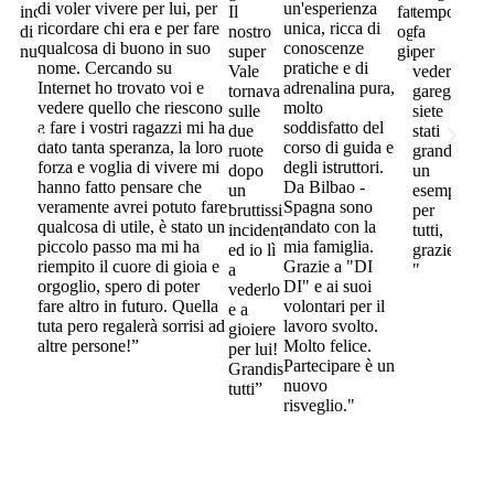
di voler vivere per lui, per
un'esperienza
incontrarvi
Il
fate
tempo
ricordare chi era e per fare
unica, ricca di
di
nostro
ogni
fa
qualcosa di buono in suo
conoscenze
nuovo”
super
giorno"
per
nome. Cercando su
pratiche e di
Vale
vedervi
Internet ho trovato voi e
adrenalina pura,
tornava
gareggiare,
vedere quello che riescono
molto
sulle
siete
a fare i vostri ragazzi mi ha
soddisfatto del
due
stati
dato tanta speranza, la loro
corso di guida e
ruote
grandi,
forza e voglia di vivere mi
degli istruttori.
dopo
un
hanno fatto pensare che
Da Bilbao -
un
esempio
veramente avrei potuto fare
Spagna sono
bruttissimo
per
qualcosa di utile, è stato un
andato con la
incidente
tutti,
piccolo passo ma mi ha
mia famiglia.
ed io lì
grazie
riempito il cuore di gioia e
Grazie a "DI
a
"
orgoglio, spero di poter
DI" e ai suoi
vederlo
fare altro in futuro. Quella
volontari per il
e a
tuta pero regalerà sorrisi ad
lavoro svolto.
gioiere
altre persone!”
Molto felice.
per lui!
Partecipare è un
Grandissimi
nuovo
tutti”
risveglio."