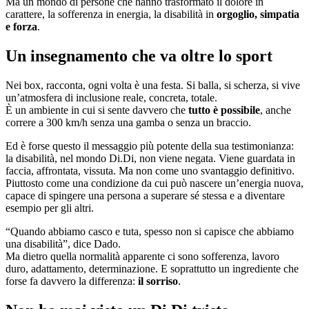
Ma un mondo di persone che hanno trasformato il dolore in
carattere, la sofferenza in energia, la disabilità in
orgoglio, simpatia
e forza
.
Un insegnamento che va oltre lo sport
Nei box, racconta, ogni volta è una festa. Si balla, si scherza, si vive
un’atmosfera di inclusione reale, concreta, totale.
È un ambiente in cui si sente davvero che
tutto è possibile
, anche
correre a 300 km/h senza una gamba o senza un braccio.
Ed è forse questo il messaggio più potente della sua testimonianza:
la disabilità, nel mondo Di.Di, non viene negata. Viene guardata in
faccia, affrontata, vissuta. Ma non come uno svantaggio definitivo.
Piuttosto come una condizione da cui può nascere un’energia nuova,
capace di spingere una persona a superare sé stessa e a diventare
esempio per gli altri.
“Quando abbiamo casco e tuta, spesso non si capisce che abbiamo
una disabilità”, dice Dado.
Ma dietro quella normalità apparente ci sono sofferenza, lavoro
duro, adattamento, determinazione. E soprattutto un ingrediente che
forse fa davvero la differenza:
il sorriso
.