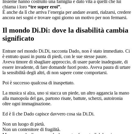
Insieme hanno costruito una famiglia e dato vita a quelli che lui
chiama i loro
“tre super eroi”
.
È anche da lì che arriva l’energia per andare avanti, rialzarsi, credere
ancora nei sogni e trovare ogni giorno un motivo per non fermarsi.
Il mondo Di.Di: dove la disabilità cambia
significato
Entrare nel mondo Di.Di, racconta Dado, non è stato immediato. Ci
è entrato quasi in punta di piedi, con le sue stesse paure.
Aveva timore di sbagliare approccio, di usare parole inadeguate, di
essere invadente, di fare domande fuori posto. Aveva paura di urtare
la sensibilità degli altri, di non sapere come comportarsi.
Poi è successo qualcosa di inaspettato.
La musica si alza, uno si stacca un piede, un altro aggancia la mano
alla manopola del gas, partono risate, battute, scherzi, autoironia
oltre ogni immaginazione.
Ed è lì che Dado capisce davvero cosa sia Di.Di.
Non un luogo di pietà.
Non un contenitore di fragilità.