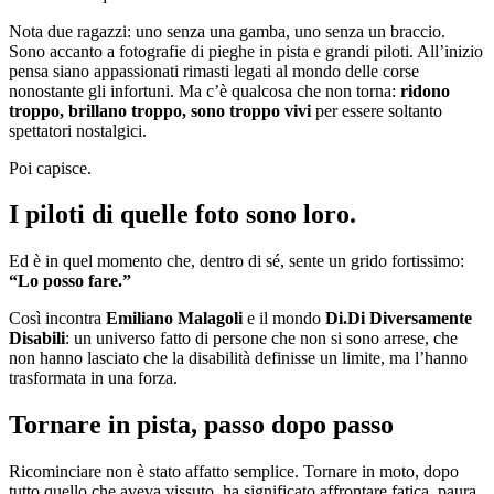
Nota due ragazzi: uno senza una gamba, uno senza un braccio.
Sono accanto a fotografie di pieghe in pista e grandi piloti. All’inizio
pensa siano appassionati rimasti legati al mondo delle corse
nonostante gli infortuni. Ma c’è qualcosa che non torna:
ridono
troppo, brillano troppo, sono troppo vivi
per essere soltanto
spettatori nostalgici.
Poi capisce.
I piloti di quelle foto sono loro.
Ed è in quel momento che, dentro di sé, sente un grido fortissimo:
“Lo posso fare.”
Così incontra
Emiliano Malagoli
e il mondo
Di.Di Diversamente
Disabili
: un universo fatto di persone che non si sono arrese, che
non hanno lasciato che la disabilità definisse un limite, ma l’hanno
trasformata in una forza.
Tornare in pista, passo dopo passo
Ricominciare non è stato affatto semplice. Tornare in moto, dopo
tutto quello che aveva vissuto, ha significato affrontare fatica, paura,