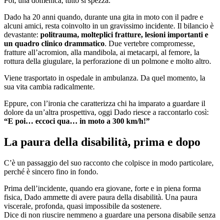
Poi, una domenica, tutto si spezza.
Dado ha 20 anni quando, durante una gita in moto con il padre e
alcuni amici, resta coinvolto in un gravissimo incidente. Il bilancio è
devastante:
politrauma, molteplici fratture, lesioni importanti e
un quadro clinico drammatico
. Due vertebre compromesse,
fratture all’acromion, alla mandibola, ai metacarpi, al femore, la
rottura della giugulare, la perforazione di un polmone e molto altro.
Viene trasportato in ospedale in ambulanza. Da quel momento, la
sua vita cambia radicalmente.
Eppure, con l’ironia che caratterizza chi ha imparato a guardare il
dolore da un’altra prospettiva, oggi Dado riesce a raccontarlo così:
“E poi… eccoci qua… in moto a 300 km/h!”
La paura della disabilità, prima e dopo
C’è un passaggio del suo racconto che colpisce in modo particolare,
perché è sincero fino in fondo.
Prima dell’incidente, quando era giovane, forte e in piena forma
fisica, Dado ammette di avere paura della disabilità. Una paura
viscerale, profonda, quasi impossibile da sostenere.
Dice di non riuscire nemmeno a guardare una persona disabile senza