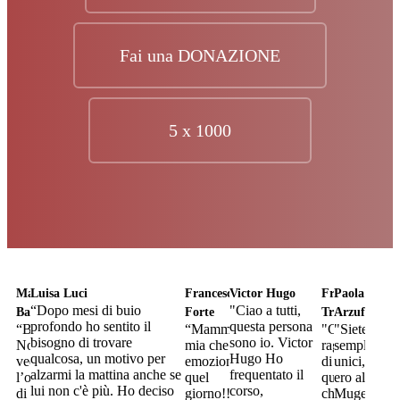
Fai una DONAZIONE
5 x 1000
Mamma
Luisa Luci
Francesca
Victor Hugo
Francesca
Paola
“Dopo mesi di buio
"Ciao a tutti,
Barbara
Forte
Trezzolani
Arzuffi
profondo ho sentito il
questa persona
“Bellissimo!
“Mamma
"Grazie
"Siete
bisogno di trovare
sono io. Victor
Non
mia che
ragazzi
sempliceme
qualcosa, un motivo per
Hugo Ho
vediamo
emozione
di
unici,
alzarmi la mattina anche se
frequentato il
l’ora
quel
quello
ero al
lui non c'è più. Ho deciso
corso,
di
giorno!!!
che
Mugello