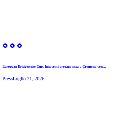
European Bridgestone Cup, Innocenti protagonista a Cremona con…
Press
Luglio 21, 2026