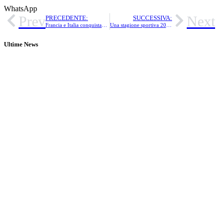
WhatsApp
Prev
Next
PRECEDENTE:
SUCCESSIVA:
Francia e Italia conquistano i titoli europei 2025di motociclismo paralimpico!
Una stagione sportiva 2026 da sogno!
Ultime News