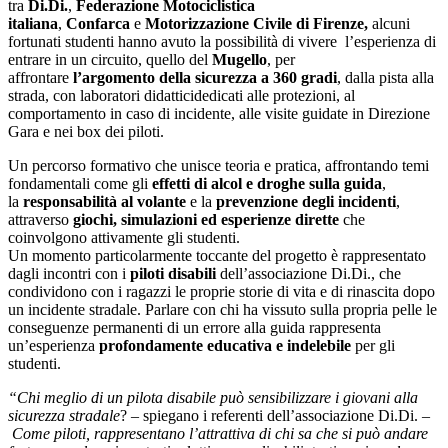
tra
Di.Di.
,
Federazione Motociclistica
italiana
,
Confarca
e
Motorizzazione Civile di Firenze,
alcuni
fortunati studenti hanno avuto la possibilità di vivere l’esperienza di
entrare in un circuito, quello del
Mugello
, per
affrontare
l’argomento della sicurezza a 360 gradi
, dalla pista alla
strada, con laboratori didatticidedicati alle protezioni, al
comportamento in caso di incidente, alle visite guidate in Direzione
Gara e nei box dei piloti.
Un percorso formativo che unisce teoria e pratica, affrontando temi
fondamentali come gli
effetti di alcol e droghe sulla guida
,
la
responsabilità al volante
e la
prevenzione degli incidenti
,
attraverso
giochi, simulazioni ed esperienze dirette
che
coinvolgono attivamente gli studenti.
Un momento particolarmente toccante del progetto è rappresentato
dagli incontri con i
piloti disabili
dell’associazione Di.Di., che
condividono con i ragazzi le proprie storie di vita e di rinascita dopo
un incidente stradale. Parlare con chi ha vissuto sulla propria pelle le
conseguenze permanenti di un errore alla guida rappresenta
un’esperienza
profondamente educativa e indelebile
per gli
studenti.
“Chi meglio di un pilota disabile può sensibilizzare i giovani alla
sicurezza stradale
? – spiegano i referenti dell’associazione Di.Di. –
Come piloti, rappresentano l’attrattiva di chi sa che si può andare