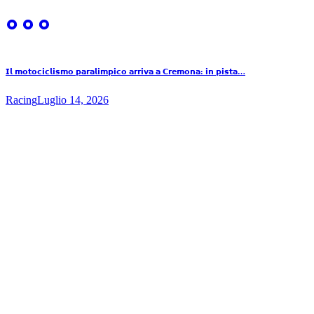
𝗜𝗹 𝗺𝗼𝘁𝗼𝗰𝗶𝗰𝗹𝗶𝘀𝗺𝗼 𝗽𝗮𝗿𝗮𝗹𝗶𝗺𝗽𝗶𝗰𝗼 𝗮𝗿𝗿𝗶𝘃𝗮 𝗮 𝗖𝗿𝗲𝗺𝗼𝗻𝗮: 𝗶𝗻 𝗽𝗶𝘀𝘁𝗮…
Racing
Luglio 14, 2026