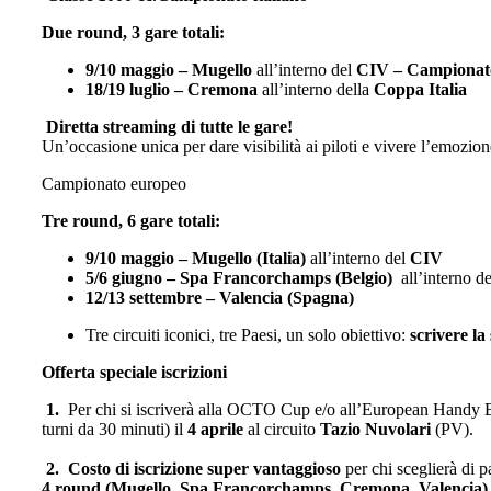
Due round, 3 gare totali:
9/10 maggio – Mugello
all’interno del
CIV – Campionato 
18/19 luglio – Cremona
all’interno della
Coppa Italia
Diretta streaming di tutte le gare!
Un’occasione unica per dare visibilità ai piloti e vivere l’emozio
Campionato europeo
Tre round, 6 gare totali:
9/10 maggio – Mugello (Italia)
all’interno del
CIV
5/6 giugno – Spa Francorchamps (Belgio)
all’interno d
12/13 settembre – Valencia (Spagna)
Tre circuiti iconici, tre Paesi, un solo obiettivo:
scrivere la
Offerta speciale iscrizioni
1.
Per chi si iscriverà alla OCTO Cup e/o all’European Handy
turni da 30 minuti) il
4 aprile
al circuito
Tazio Nuvolari
(PV).
2. Costo di iscrizione super vantaggioso
per chi sceglierà di p
4 round (Mugello, Spa Francorchamps, Cremona, Valencia)