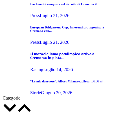
Ivo Arnoldi conquista sul circuito di Cremona il…
Press
Luglio 21, 2026
European Bridgestone Cup, Innocenti protagonista a
Cremona con…
Press
Luglio 21, 2026
𝗜𝗹 𝗺𝗼𝘁𝗼𝗰𝗶𝗰𝗹𝗶𝘀𝗺𝗼 𝗽𝗮𝗿𝗮𝗹𝗶𝗺𝗽𝗶𝗰𝗼 𝗮𝗿𝗿𝗶𝘃𝗮 𝗮
𝗖𝗿𝗲𝗺𝗼𝗻𝗮: 𝗶𝗻 𝗽𝗶𝘀𝘁𝗮…
Racing
Luglio 14, 2026
“Le mie dueruote”, Albert Milanese, pilota. Di.Di. si…
Storie
Giugno 20, 2026
Categorie