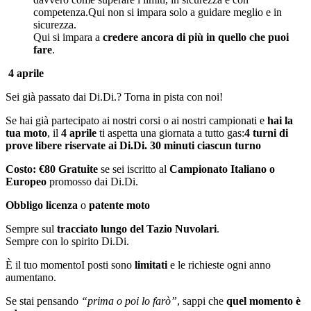
competenza.Qui non si impara solo a guidare meglio e in
sicurezza.
Qui si impara a
credere ancora di più in quello che puoi
fare
.
4 aprile
Sei già passato dai Di.Di.? Torna in pista con noi!
Se hai già partecipato ai nostri corsi o ai nostri campionati e
hai la
tua moto
, il
4 aprile
ti aspetta una giornata a tutto gas:
4 turni di
prove libere riservate ai Di.Di. 30 minuti ciascun turno
Costo: €80 Gratuite
se sei iscritto al
Campionato Italiano o
Europeo
promosso dai Di.Di.
Obbligo licenza
o
patente moto
Sempre sul
tracciato lungo del Tazio Nuvolari
.
Sempre con lo spirito Di.Di.
È il tuo momentoI posti sono
limitati
e le richieste ogni anno
aumentano.
Se stai pensando
“prima o poi lo farò”
, sappi che
quel momento è