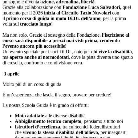
un sogno e diventa
azione, adrenalina, libertà
.
Grazie alla collaborazione con
Fondazione Luca Salvadori,
quel
momento per il 2026
inizia al Circuito Tazio Nuvolari
con
il
primo corso di guida in moto Di.Di. dell’anno
, per la prima
volta sul
tracciato lungo!
Ma non solo. Grazie al sostegno della Fondazione,
l’iscrizione al
corso sarà disponibile a prezzi mai visti prima, rendendo
l’evento ancora più accessibile!
Un evento speciale per i soci Di.Di., nato per
chi vive la disabilità
,
ma
aperto anche ai normodotati
, dove la pista diventa uno spazio
di crescita, confronto e condivisione vera.
3 aprile
Molto più di un corso di guida
È un’esperienza che lascia il segno, provare per credere!
La nostra Scuola Guida è in grado di offrirti:
Moto adattate
alle diverse disabilità
Abbigliamento tecnico completo
, pensiamo a tutto noi
Istruttori d’eccellenza
, tra cui:tecnici federaliistruttori
che
vivono la stessa disabilità dell’allievo
, per insegnarti
davvero come superare i limiti, in sicurezza e con