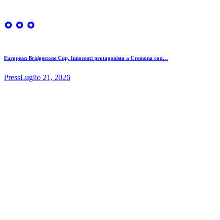
European Bridgestone Cup, Innocenti protagonista a Cremona con…
Press
Luglio 21, 2026