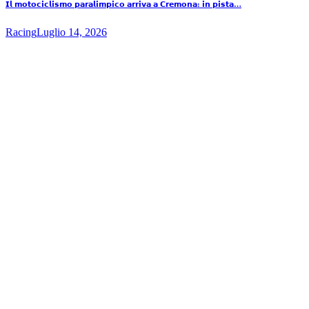
𝗜𝗹 𝗺𝗼𝘁𝗼𝗰𝗶𝗰𝗹𝗶𝘀𝗺𝗼 𝗽𝗮𝗿𝗮𝗹𝗶𝗺𝗽𝗶𝗰𝗼 𝗮𝗿𝗿𝗶𝘃𝗮 𝗮 𝗖𝗿𝗲𝗺𝗼𝗻𝗮: 𝗶𝗻 𝗽𝗶𝘀𝘁𝗮…
Racing
Luglio 14, 2026