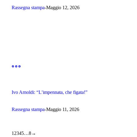
Rassegna stampa
Maggio 12, 2026
Ivo Arnoldi: “L’impennata, che figata!”
Rassegna stampa
Maggio 11, 2026
1
2
3
4
5
…
8
→