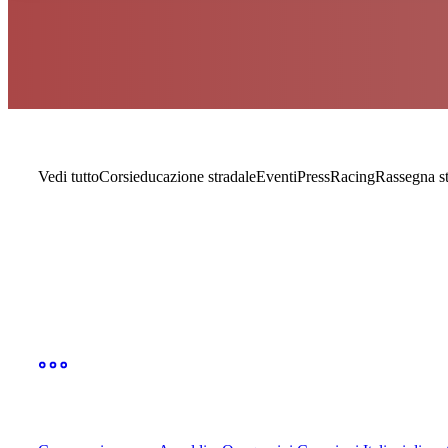
Vedi tutto
Corsi
educazione stradale
Eventi
Press
Racing
Rassegna s