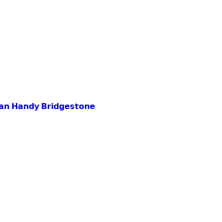
𝗲𝗮𝗻 𝗛𝗮𝗻𝗱𝘆 𝗕𝗿𝗶𝗱𝗴𝗲𝘀𝘁𝗼𝗻𝗲