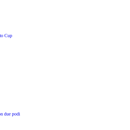
cto Cup
on due podi