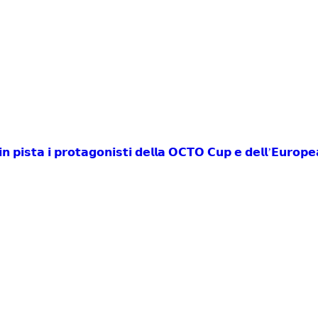
𝗶𝗻 𝗽𝗶𝘀𝘁𝗮 𝗶 𝗽𝗿𝗼𝘁𝗮𝗴𝗼𝗻𝗶𝘀𝘁𝗶 𝗱𝗲𝗹𝗹𝗮 𝗢𝗖𝗧𝗢 𝗖𝘂𝗽 𝗲 𝗱𝗲𝗹𝗹’𝗘𝘂𝗿𝗼𝗽