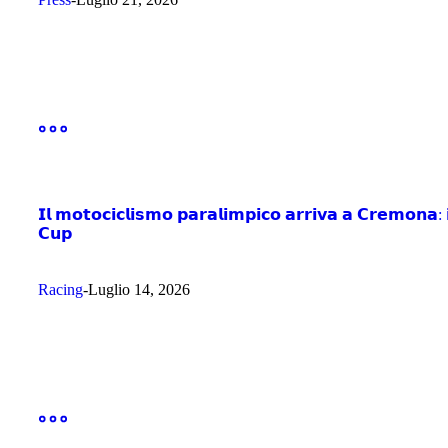
𝗜𝗹 𝗺𝗼𝘁𝗼𝗰𝗶𝗰𝗹𝗶𝘀𝗺𝗼 𝗽𝗮𝗿𝗮𝗹𝗶𝗺𝗽𝗶𝗰𝗼 𝗮𝗿𝗿𝗶𝘃𝗮 𝗮 𝗖𝗿𝗲𝗺𝗼𝗻𝗮: 
𝗖𝘂𝗽
Racing
Luglio 14, 2026