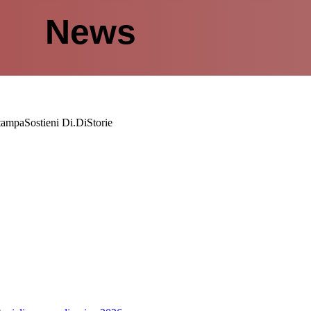
News
tampa
Sostieni Di.Di
Storie