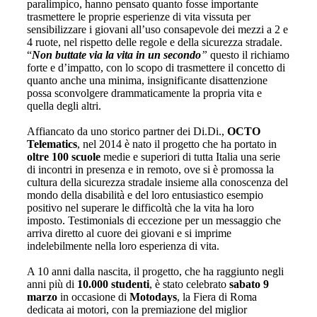
paralimpico, hanno pensato quanto fosse importante
trasmettere le proprie esperienze di vita vissuta per
sensibilizzare i giovani all’uso consapevole dei mezzi a 2 e
4 ruote, nel rispetto delle regole e della sicurezza stradale.
“
Non buttate via la vita in un secondo
”
questo il richiamo
forte e d’impatto, con lo scopo di trasmettere il concetto di
quanto anche una minima, insignificante disattenzione
possa sconvolgere drammaticamente la propria vita e
quella degli altri.
Affiancato da uno storico partner dei Di.Di.,
OCTO
Telematics
, nel 2014 è nato il progetto che ha portato in
oltre 100 scuole
medie e superiori di tutta Italia una serie
di incontri in presenza e in remoto, ove si è promossa la
cultura della sicurezza stradale insieme alla conoscenza del
mondo della disabilità e del loro entusiastico esempio
positivo nel superare le difficoltà che la vita ha loro
imposto. Testimonials di eccezione per un messaggio che
arriva diretto al cuore dei giovani e si imprime
indelebilmente nella loro esperienza di vita.
A 10 anni dalla nascita, il progetto, che ha raggiunto negli
anni più di
10.000 studenti
, è stato celebrato
sabato 9
marzo
in occasione di
Motodays
, la Fiera di Roma
dedicata ai motori, con la premiazione del miglior