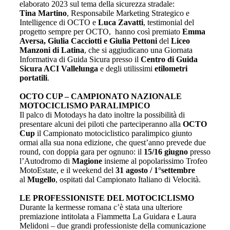
elaborato 2023 sul tema della sicurezza stradale:
Tina Martino
, Responsabile Marketing Strategico e
Intelligence di OCTO e
Luca Zavatti
, testimonial del
progetto sempre per OCTO, hanno così premiato
Emma
Aversa, Giulia Cacciotti e Giulia Pettoni
del
Liceo
Manzoni di Latina
, che si aggiudicano una Giornata
Informativa di Guida Sicura presso il
Centro di Guida
Sicura ACI Vallelunga
e degli utilissimi
etilometri
portatili
.
OCTO CUP – CAMPIONATO NAZIONALE
MOTOCICLISMO PARALIMPICO
Il palco di Motodays ha dato inoltre la possibilità di
presentare alcuni dei piloti che parteciperanno alla
OCTO
Cup
il Campionato motociclistico paralimpico giunto
ormai alla sua nona edizione, che quest’anno prevede due
round, con doppia gara per ognuno: il
15/16 giugno
presso
l’Autodromo di
Magione
insieme al popolarissimo Trofeo
MotoEstate, e il weekend del
31 agosto / 1°settembre
al
Mugello
, ospitati dal Campionato Italiano di Velocità.
LE PROFESSIONISTE DEL MOTOCICLISMO
Durante la kermesse romana c’è stata una ulteriore
premiazione intitolata a Fiammetta La Guidara e Laura
Melidoni – due grandi professioniste della comunicazione