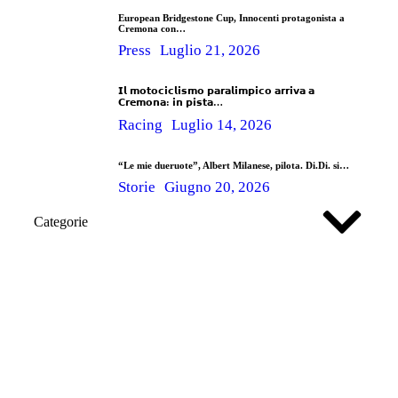
European Bridgestone Cup, Innocenti protagonista a
Cremona con…
Press
Luglio 21, 2026
𝗜𝗹 𝗺𝗼𝘁𝗼𝗰𝗶𝗰𝗹𝗶𝘀𝗺𝗼 𝗽𝗮𝗿𝗮𝗹𝗶𝗺𝗽𝗶𝗰𝗼 𝗮𝗿𝗿𝗶𝘃𝗮 𝗮
𝗖𝗿𝗲𝗺𝗼𝗻𝗮: 𝗶𝗻 𝗽𝗶𝘀𝘁𝗮…
Racing
Luglio 14, 2026
“Le mie dueruote”, Albert Milanese, pilota. Di.Di. si…
Storie
Giugno 20, 2026
Categorie
Corsi di guida sicura in pista
Ad oggi abbiamo rimesso in sella più di 430