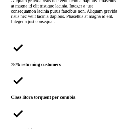
Aliquam gravida risus nec velit lacini a dapibus. Phasellus
at magna id elit tristique lacinia. Integer a just
consequatnon lacinia purus faucibus non. Aliquam gravida
risus nec velit lacinia dapibus. Phasellus at magna id elit.
Integer a just consequat.
78% returning customers
Class litora torquent per conubia