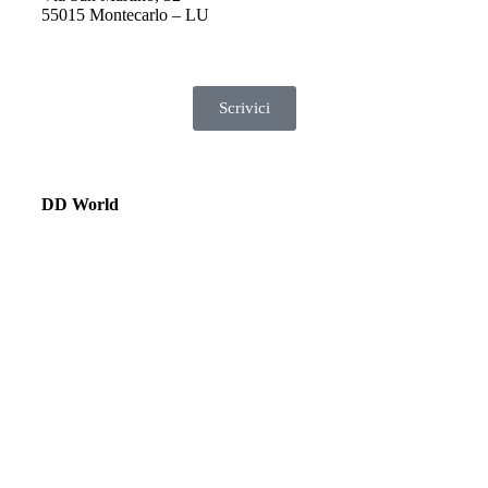
55015 Montecarlo – LU
Scrivici
DD World