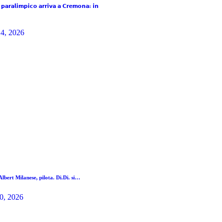
 𝗽𝗮𝗿𝗮𝗹𝗶𝗺𝗽𝗶𝗰𝗼 𝗮𝗿𝗿𝗶𝘃𝗮 𝗮 𝗖𝗿𝗲𝗺𝗼𝗻𝗮: 𝗶𝗻
14, 2026
lbert Milanese, pilota. Di.Di. si…
0, 2026