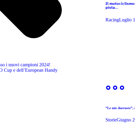
𝗜𝗹 𝗺𝗼𝘁𝗼𝗰𝗶𝗰𝗹𝗶𝘀𝗺𝗼
𝗽𝗶𝘀𝘁𝗮…
Racing
Luglio 
sso i nuovi campioni 2024!
TO Cup e dell’European Handy
“Le mie dueruote”, A
Storie
Giugno 2