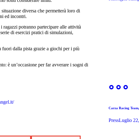
o soliti considerare limiti.
a situazione diversa che permetterà loro di
ni ed incontri.
i ragazzi potranno partecipare alle attività
erie di esercizi pratici di simulazioni,
fuori dalla pista grazie a giochi per i più
to: è un’occasione per far avverare i sogni di
ngel.it/
Carza Racing Team
Press
Luglio 22