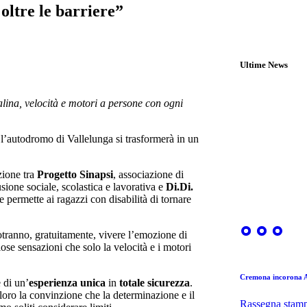
tre le barriere”
Ultime News
alina, velocità e motori a persone con ogni
 l’autodromo di Vallelunga si trasformerà in un
zione tra
Progetto Sinapsi
, associazione di
usione sociale, scolastica e lavorativa e
Di.Di.
e permette ai ragazzi con disabilità di tornare
tranno, gratuitamente, vivere l’emozione di
iose sensazioni che solo la velocità e i motori
Cremona incorona A
 di un’
esperienza unica
in
totale sicurezza
.
n loro la convinzione che la determinazione e il
Rassegna stam