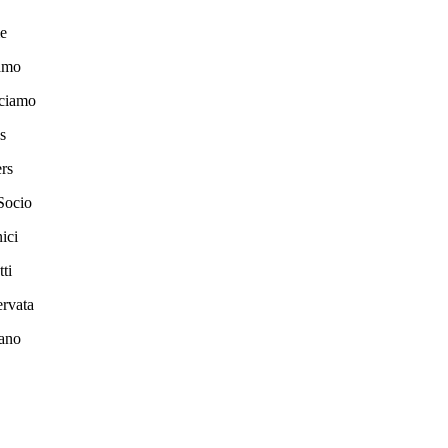
e
amo
ciamo
s
rs
Socio
ici
ti
ervata