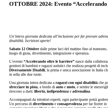
OTTOBRE 2024: Evento “Accelerando ol
Un’intera giornata dedicata all’inclusione per far provare adren
disabilità. Iscrizioni aperte!
Sabato 12 Ottobre
dalle prime luci del mattino fino al tramonto,
luogo di gioia, divertimento, integrazione e speranza.
L’evento
“Accelerando oltre le barriere”
nasce dalla collabora
genitori di bambini e ragazzi autistici che realizza progetti di incl
Diversamente Disabili
, la prima e unica associazione in Italia ch
in sella alle due ruote.
Una giornata intera dedicata a
ragazzi con ogni disabilità
che po
sfrecciare in pista
, a bordo di
auto
e
moto
, e sentire le meravigl
riescono a darti:
libertà, indipendenza
e
adrenalina
.
Accompagnati da istruttori esperti, ogni partecipante potrà godere
Un percorso di
divertimento
e
consapevolezza
per far fiorire i