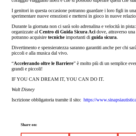
coraggio viaggiano liberi e che si possono superare quelli che siam
I genitori in questa occasione potranno guardare i loro figli in un
sperimentare nuove emozioni e mettersi in gioco in nuove relazio
Durante la giornata non ci sarà solo adrenalina e velocità in pista: 
organizzate al
Centro di Guida Sicura Aci
dove, attraverso una s
potranno acquisire
tecniche
importanti di
guida sicura
.
Divertimento e spensieratezza saranno garantiti anche per chi sarà 
piccoli e alla musica dal vivo.
“
Accelerando oltre le Barriere
” è molto più di un semplice even
grandi e piccoli!
IF YOU CAN DREAM IT, YOU CAN DO IT.
Walt Disney
Iscrizione obbligatoria tramite il sito:
https://www.sinapsiautistica
Share on: