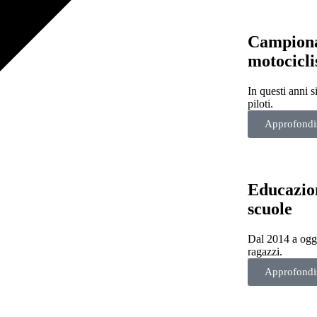
Campiona
motocicl
In questi anni s
piloti.
Approfondi
Educazion
scuole
Dal 2014 a oggi
ragazzi.
Approfondi