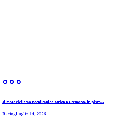
𝗜𝗹 𝗺𝗼𝘁𝗼𝗰𝗶𝗰𝗹𝗶𝘀𝗺𝗼 𝗽𝗮𝗿𝗮𝗹𝗶𝗺𝗽𝗶𝗰𝗼 𝗮𝗿𝗿𝗶𝘃𝗮 𝗮 𝗖𝗿𝗲𝗺𝗼𝗻𝗮: 𝗶𝗻 𝗽𝗶𝘀𝘁𝗮…
Racing
Luglio 14, 2026