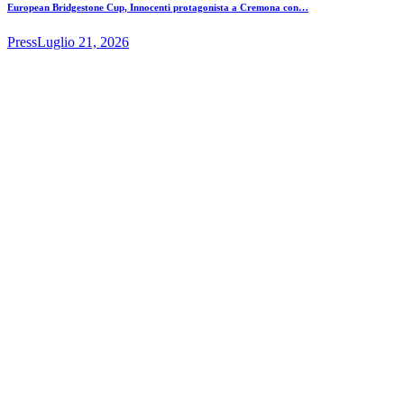
European Bridgestone Cup, Innocenti protagonista a Cremona con…
Press
Luglio 21, 2026