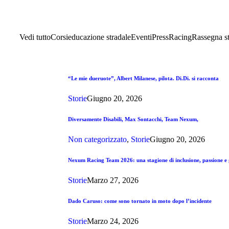
Vedi tutto
Corsi
educazione stradale
Eventi
Press
Racing
Rassegna s
“Le mie dueruote”, Albert Milanese, pilota. Di.Di. si racconta
Storie
Giugno 20, 2026
Diversamente Disabili, Max Sontacchi, Team Nexum,
Non categorizzato
,
Storie
Giugno 20, 2026
Nexum Racing Team 2026: una stagione di inclusione, passione e g
Storie
Marzo 27, 2026
Dado Caruso: come sono tornato in moto dopo l’incidente
Storie
Marzo 24, 2026