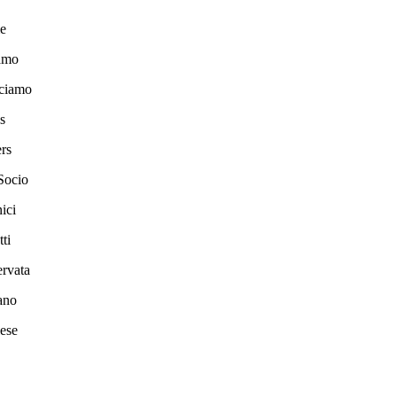
e
amo
ciamo
s
rs
Socio
ici
ti
ervata