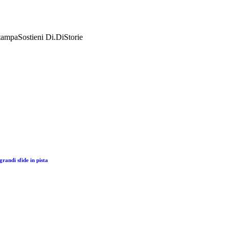
tampa
Sostieni Di.Di
Storie
randi sfide in pista