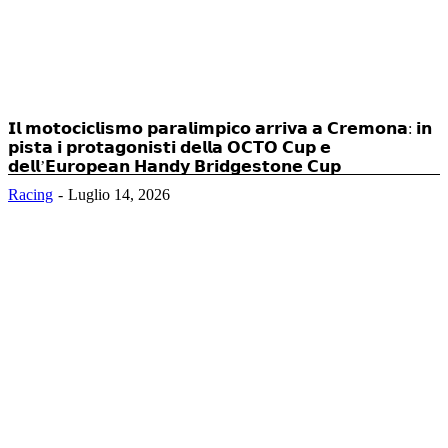
𝗜𝗹 𝗺𝗼𝘁𝗼𝗰𝗶𝗰𝗹𝗶𝘀𝗺𝗼 𝗽𝗮𝗿𝗮𝗹𝗶𝗺𝗽𝗶𝗰𝗼 𝗮𝗿𝗿𝗶𝘃𝗮 𝗮 𝗖𝗿𝗲𝗺𝗼𝗻𝗮: 𝗶𝗻
𝗽𝗶𝘀𝘁𝗮 𝗶 𝗽𝗿𝗼𝘁𝗮𝗴𝗼𝗻𝗶𝘀𝘁𝗶 𝗱𝗲𝗹𝗹𝗮 𝗢𝗖𝗧𝗢 𝗖𝘂𝗽 𝗲
𝗱𝗲𝗹𝗹’𝗘𝘂𝗿𝗼𝗽𝗲𝗮𝗻 𝗛𝗮𝗻𝗱𝘆 𝗕𝗿𝗶𝗱𝗴𝗲𝘀𝘁𝗼𝗻𝗲 𝗖𝘂𝗽
Racing
Luglio 14, 2026