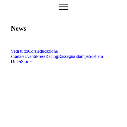
News
Vedi tutto
Corsi
educazione
stradale
Eventi
Press
Racing
Rassegna stampa
Sostieni
Di.Di
Storie