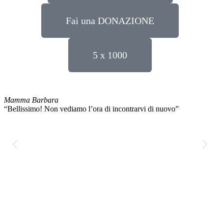
Fai una DONAZIONE
5 x 1000
Mamma Barbara
L
“Bellissimo! Non vediamo l’ora di incontrarvi di nuovo”
“
q
H
q
e
s
v
p
f
p