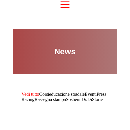
News
Vedi tutto
Corsi
educazione stradale
Eventi
Press
Racing
Rassegna stampa
Sostieni Di.Di
Storie