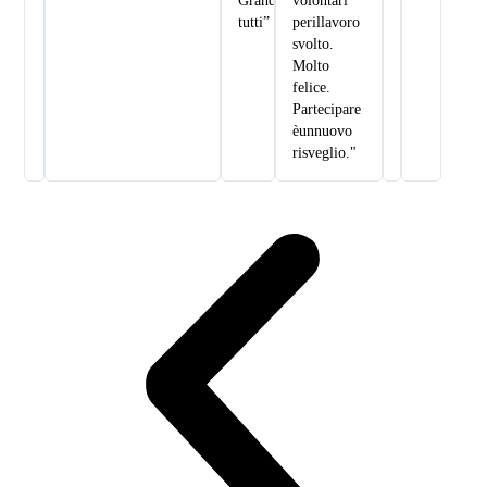
Grandissimi
volontari
tutti”
per il lavoro
svolto.
Molto
felice.
Partecipare
è un nuovo
risveglio."