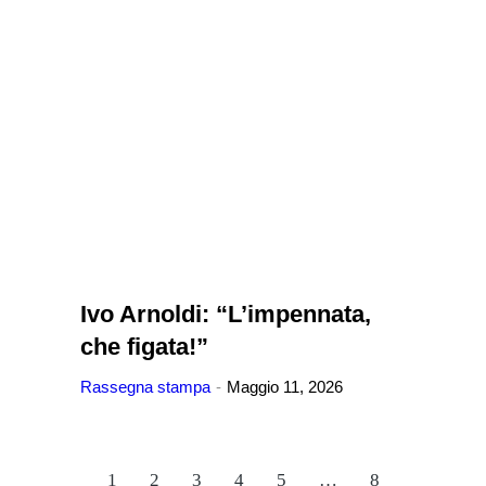
Ivo Arnoldi: “L’impennata,
che figata!”
Rassegna stampa
Maggio 11, 2026
1
2
3
4
5
…
8