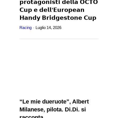
𝗽𝗿𝗼𝘁𝗮𝗴𝗼𝗻𝗶𝘀𝘁𝗶 𝗱𝗲𝗹𝗹𝗮 𝗢𝗖𝗧𝗢
𝗖𝘂𝗽 𝗲 𝗱𝗲𝗹𝗹’𝗘𝘂𝗿𝗼𝗽𝗲𝗮𝗻
𝗛𝗮𝗻𝗱𝘆 𝗕𝗿𝗶𝗱𝗴𝗲𝘀𝘁𝗼𝗻𝗲 𝗖𝘂𝗽
Racing
Luglio 14, 2026
“Le mie dueruote”, Albert
Milanese, pilota. Di.Di. si
racconta