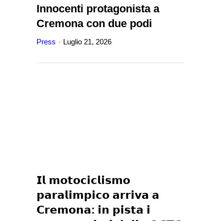
Innocenti protagonista a
Cremona con due podi
Press
Luglio 21, 2026
𝗜𝗹 𝗺𝗼𝘁𝗼𝗰𝗶𝗰𝗹𝗶𝘀𝗺𝗼
𝗽𝗮𝗿𝗮𝗹𝗶𝗺𝗽𝗶𝗰𝗼 𝗮𝗿𝗿𝗶𝘃𝗮 𝗮
𝗖𝗿𝗲𝗺𝗼𝗻𝗮: 𝗶𝗻 𝗽𝗶𝘀𝘁𝗮 𝗶