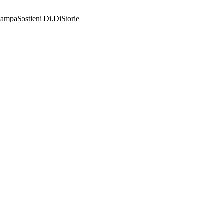
tampa
Sostieni Di.Di
Storie