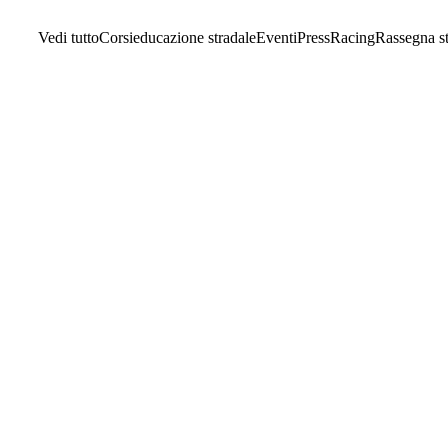
Vedi tutto
Corsi
educazione stradale
Eventi
Press
Racing
Rassegna s