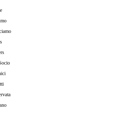
e
amo
ciamo
s
rs
Socio
ici
ti
ervata