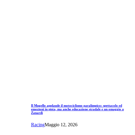
Il Mugello applaude il motociclismo paralimpico: spettacolo ed
emozioni in pista, ma anche educazione stradale e un omaggio a
Zanardi
Racing
Maggio 12, 2026