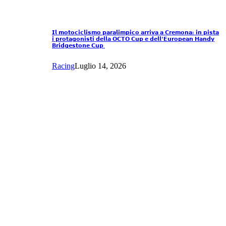
𝗜𝗹 𝗺𝗼𝘁𝗼𝗰𝗶𝗰𝗹𝗶𝘀𝗺𝗼 𝗽𝗮𝗿𝗮𝗹𝗶𝗺𝗽𝗶𝗰𝗼 𝗮𝗿𝗿𝗶𝘃𝗮 𝗮 𝗖𝗿𝗲𝗺𝗼𝗻𝗮: 𝗶𝗻 𝗽𝗶𝘀𝘁𝗮
𝗶 𝗽𝗿𝗼𝘁𝗮𝗴𝗼𝗻𝗶𝘀𝘁𝗶 𝗱𝗲𝗹𝗹𝗮 𝗢𝗖𝗧𝗢 𝗖𝘂𝗽 𝗲 𝗱𝗲𝗹𝗹’𝗘𝘂𝗿𝗼𝗽𝗲𝗮𝗻 𝗛𝗮𝗻𝗱𝘆
𝗕𝗿𝗶𝗱𝗴𝗲𝘀𝘁𝗼𝗻𝗲 𝗖𝘂𝗽
Racing
Luglio 14, 2026