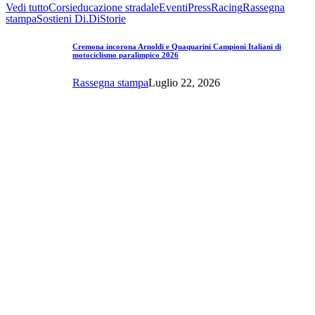
Vedi tutto
Corsi
educazione stradale
Eventi
Press
Racing
Rassegna
stampa
Sostieni Di.Di
Storie
Cremona incorona Arnoldi e Quaquarini Campioni Italiani di
motociclismo paralimpico 2026
Rassegna stampa
Luglio 22, 2026