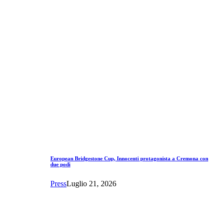
European Bridgestone Cup, Innocenti protagonista a Cremona con
due podi
Press
Luglio 21, 2026