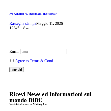
Ivo Arnoldi: “L’impennata, che figata!”
Rassegna stampa
Maggio 11, 2026
1
2
3
4
5
…
8
→
Email:
Agree to Terms & Cond.
Ricevi News ed Informazioni sul
mondo DiDi!
Iscriviti alla nostra Mailing List