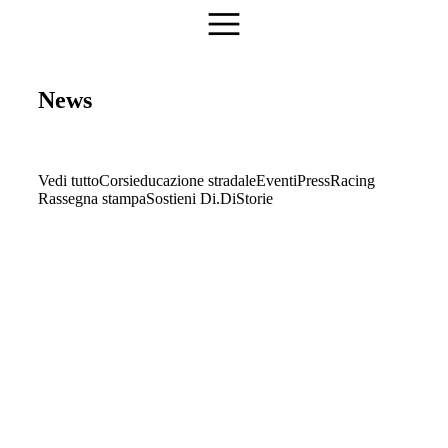
News
Vedi tutto
Corsi
educazione stradale
Eventi
Press
Racing
Rassegna stampa
Sostieni Di.Di
Storie