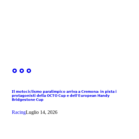
𝗜𝗹 𝗺𝗼𝘁𝗼𝗰𝗶𝗰𝗹𝗶𝘀𝗺𝗼 𝗽𝗮𝗿𝗮𝗹𝗶𝗺𝗽𝗶𝗰𝗼 𝗮𝗿𝗿𝗶𝘃𝗮 𝗮 𝗖𝗿𝗲𝗺𝗼𝗻𝗮: 𝗶𝗻 𝗽𝗶𝘀𝘁𝗮 𝗶
𝗽𝗿𝗼𝘁𝗮𝗴𝗼𝗻𝗶𝘀𝘁𝗶 𝗱𝗲𝗹𝗹𝗮 𝗢𝗖𝗧𝗢 𝗖𝘂𝗽 𝗲 𝗱𝗲𝗹𝗹’𝗘𝘂𝗿𝗼𝗽𝗲𝗮𝗻 𝗛𝗮𝗻𝗱𝘆
𝗕𝗿𝗶𝗱𝗴𝗲𝘀𝘁𝗼𝗻𝗲 𝗖𝘂𝗽
Racing
Luglio 14, 2026