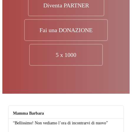
Diventa PARTNER
Fai una DONAZIONE
5 x 1000
Mamma Barbara
L
“Bellissimo! Non vediamo l’ora di incontrarvi di nuovo”
“D
qu