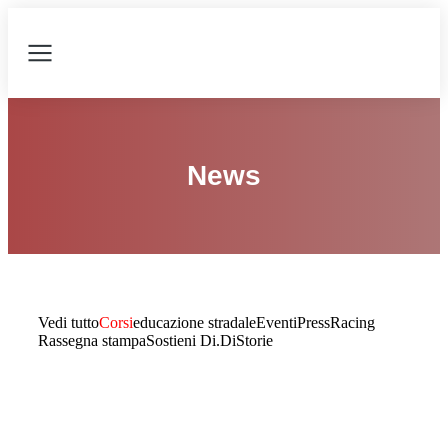
News
Vedi tutto
Corsi
educazione stradale
Eventi
Press
Racing
Rassegna stampa
Sostieni Di.Di
Storie