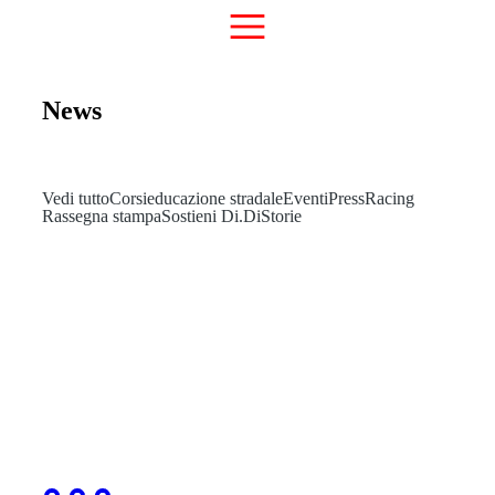
News
Vedi tutto
Corsi
educazione stradale
Eventi
Press
Racing
Rassegna stampa
Sostieni Di.Di
Storie