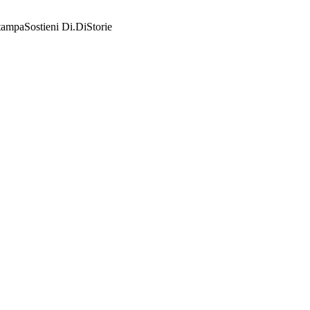
tampa
Sostieni Di.Di
Storie