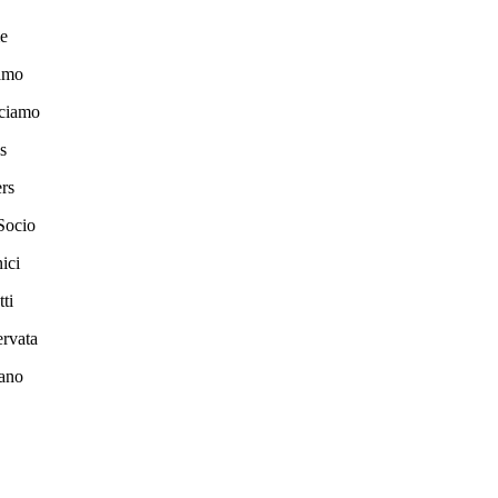
e
amo
ciamo
s
rs
Socio
ici
ti
ervata