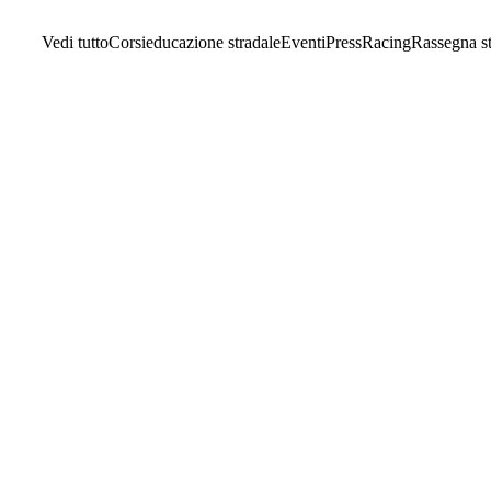
Vedi tutto
Corsi
educazione stradale
Eventi
Press
Racing
Rassegna s