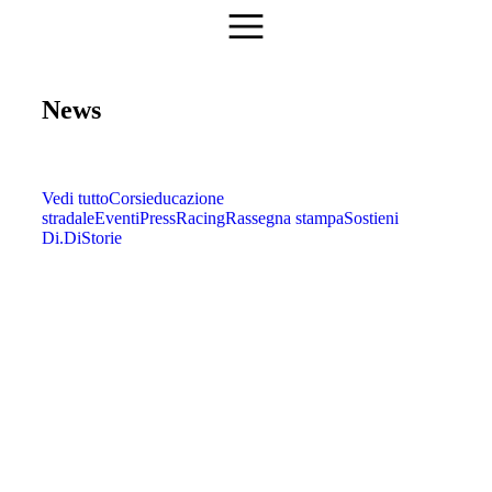
News
Vedi tutto
Corsi
educazione
stradale
Eventi
Press
Racing
Rassegna stampa
Sostieni
Di.Di
Storie