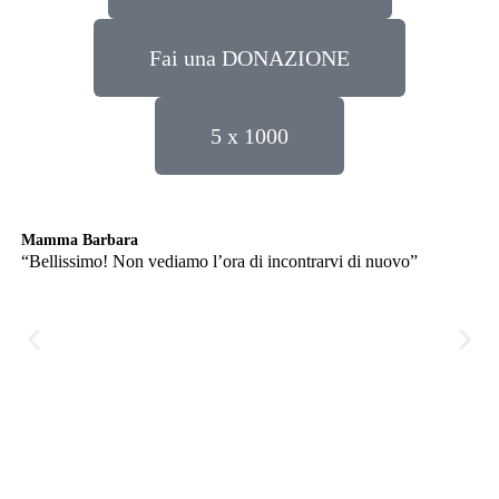
Fai una DONAZIONE
5 x 1000
Mamma Barbara
Lu
“Bellissimo! Non vediamo l’ora di incontrarvi di nuovo”
“D
qua
più
fa
tro
ha 
fat
sta
org
reg