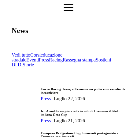
News
Vedi tutto
Corsi
educazione
stradale
Eventi
Press
Racing
Rassegna stampa
Sostieni
Di.Di
Storie
Carza Racing Team, a Cremona un podio e un esordio da
incorniciare
Press
Luglio 22, 2026
Ivo Arnoldi conquista sul circuito di Cremona il titolo
italiano Octo Cup
Press
Luglio 21, 2026
European Bridgestone Cup, Innocenti protagonista a
Cremona con due podi