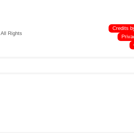
Credits b
All Rights
Priva