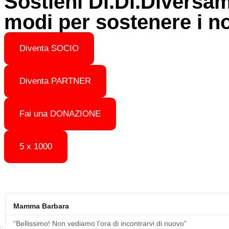
Sostieni Di.Di.Diversame
modi per sostenere i nos
Diventa SOCIO
Diventa PARTNER
Fai una DONAZIONE
5 x 1000
Mamma Barbara
“Bellissimo! Non vediamo l’ora di incontrarvi di nuovo”