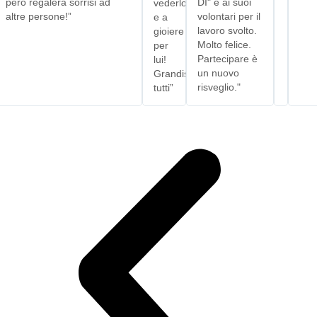
pero regalerà sorrisi ad
DI" e ai suoi
vederlo
altre persone!”
volontari per il
e a
lavoro svolto.
gioiere
Molto felice.
per
Partecipare è
lui!
un nuovo
Grandissimi
risveglio."
tutti”