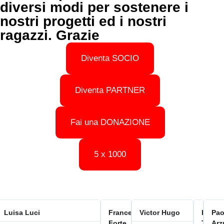
diversi modi per sostenere i
nostri progetti ed i nostri
ragazzi. Grazie
Diventa SOCIO
Diventa PARTNER
Fai una DONAZIONE
5 x 1000
amma
Luisa Luci
Francesca
Victor Hugo
Franc
Pao
arbara
Forte
Trezzo
Arz