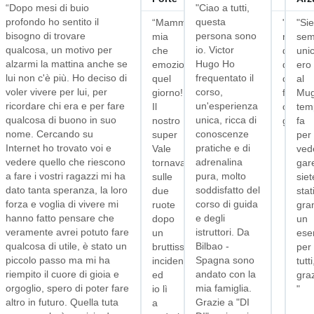
“Dopo mesi di buio
"Ciao a tutti,
profondo ho sentito il
questa
ellissimo!
“Mamma
"Grazi
"Sie
bisogno di trovare
persona sono
on
mia
ragazz
sem
qualcosa, un motivo per
io. Victor
ediamo
che
di
unic
alzarmi la mattina anche se
Hugo Ho
ora
emozione
quello
ero
lui non c'è più. Ho deciso di
frequentato il
quel
che
al
voler vivere per lui, per
corso,
contrarvi
giorno!!!
fate
Mug
ricordare chi era e per fare
un'esperienza
Il
ogni
tem
qualcosa di buono in suo
unica, ricca di
uovo”
nostro
giorno
fa
nome. Cercando su
conoscenze
super
per
Internet ho trovato voi e
pratiche e di
Vale
ved
vedere quello che riescono
adrenalina
tornava
gar
a fare i vostri ragazzi mi ha
pura, molto
sulle
siet
dato tanta speranza, la loro
soddisfatto del
due
stat
forza e voglia di vivere mi
corso di guida
ruote
gran
hanno fatto pensare che
e degli
dopo
un
veramente avrei potuto fare
istruttori. Da
un
ese
qualcosa di utile, è stato un
Bilbao -
bruttissimo
per
piccolo passo ma mi ha
Spagna sono
incidente
tutti
riempito il cuore di gioia e
andato con la
ed
gra
orgoglio, spero di poter fare
mia famiglia.
io lì
"
altro in futuro. Quella tuta
Grazie a "DI
a