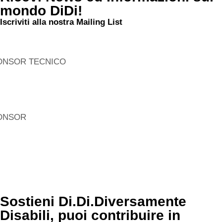
mondo DiDi!
Iscriviti alla nostra Mailing List
ONSOR TECNICO
ONSOR
Sostieni Di.Di.Diversamente
Disabili, puoi contribuire in