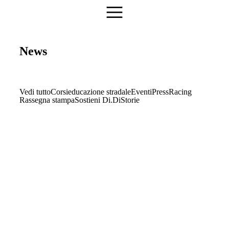
News
Vedi tutto
Corsi
educazione stradale
Eventi
Press
Racing
Rassegna stampa
Sostieni Di.Di
Storie