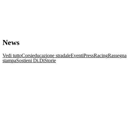
News
Vedi tutto
Corsi
educazione stradale
Eventi
Press
Racing
Rassegna
stampa
Sostieni Di.Di
Storie