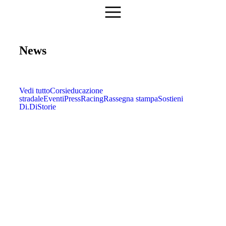
News
Vedi tutto
Corsi
educazione
stradale
Eventi
Press
Racing
Rassegna stampa
Sostieni
Di.Di
Storie