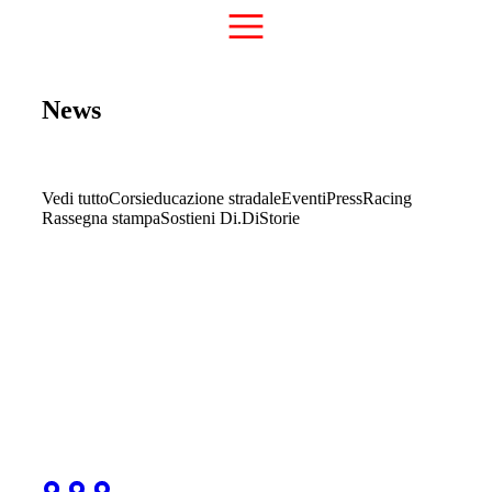
News
Vedi tutto
Corsi
educazione stradale
Eventi
Press
Racing
Rassegna stampa
Sostieni Di.Di
Storie