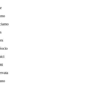
e
amo
ciamo
s
rs
Socio
ici
ti
ervata