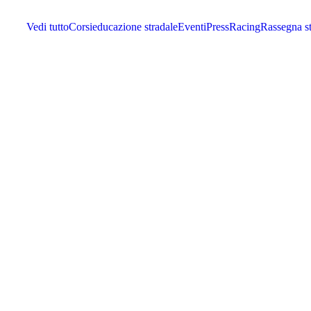
Vedi tutto
Corsi
educazione stradale
Eventi
Press
Racing
Rassegna s