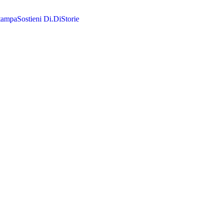
tampa
Sostieni Di.Di
Storie